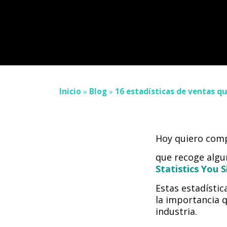
Inicio
»
Blog
»
16 estadísticas de ventas q
Hoy quiero comp
que recoge algu
Statistics You 
Estas estadístic
la importancia q
industria.