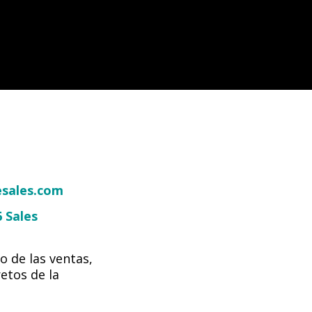
esales.com
6 Sales
o de las ventas,
etos de la