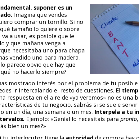
undamental, suponer es un
vado.
Imagina que vendes
quiero comprar un tornillo. Si no
 qué tamaño lo quiere o sobre
 va a usar, es posible que le
llo y que mañana venga a
rque necesitaba uno para chapa
e has vendido uno para madera.
plo parece obvio que hay que
 qué no hacerlo siempre?
has mostrado interés por el problema de tu posible 
uedes ir intercalando el resto de cuestiones. El
tiemp
na respuesta en el aire de «ya veremos» no es una b
acterísticas de tu negocio, sabrás si se suele servir 
io en un día, una semana o un mes.
Interpela a tu i
tervalos.
Ejemplo: «Genial lo necesitáis para
pronto
ás bien un mes?»
i tu interlocutor tiene la
autoridad
de compra hay q