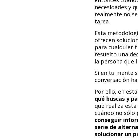
entonces cuando
necesidades y qu
realmente no se 
tarea.
Esta metodologí
ofrecen solucio
para cualquier t
resuelto una dec
la persona que 
Si en tu mente s
conversación hac
Por ello, en esta
qué buscas y pa
que realiza est
cuándo no sólo 
conseguir infor
serie de altern
solucionar un p