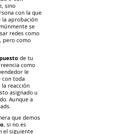
, sino
rsona con la que
e la aprobación
múnmente se
usar redes como
s, pero como
puesto
de tu
 creencia como
vendedor le
e con toda
 la reacción
esto asignado u
ado. Aunque a
eads.
nera que demos
lo
, si no es
 el siguiente