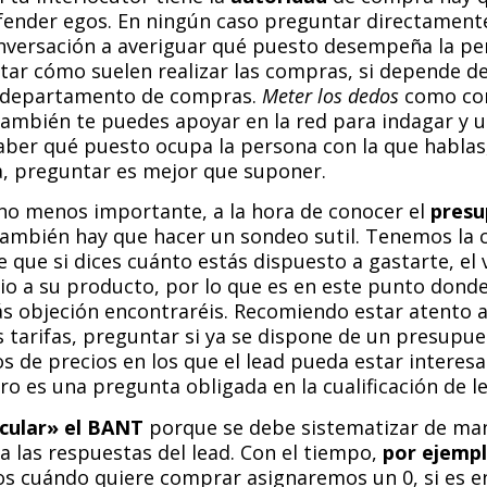
fender egos. En ningún caso preguntar directamente
nversación a averiguar qué puesto desempeña la pe
tar cómo suelen realizar las compras, si depende d
o departamento de compras.
Meter los dedos
como co
 También te puedes apoyar en la red para indagar y 
aber qué puesto ocupa la persona con la que habla
a, preguntar es mejor que suponer.
 no menos importante, a la hora de conocer el
presu
 también hay que hacer un sondeo sutil. Tenemos la
que si dices cuánto estás dispuesto a gastarte, el 
io a su producto, por lo que es en este punto dond
s objeción encontraréis. Recomiendo estar atento a
s tarifas, preguntar si ya se dispone de un presupu
os de precios en los que el lead pueda estar interes
ro es una pregunta obligada en la cualificación de l
lcular» el BANT
porque se debe sistematizar de ma
 las respuestas del lead. Con el tiempo,
por ejemp
os cuándo quiere comprar asignaremos un 0, si es en