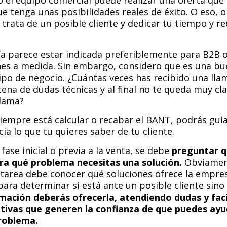
 el equipo comercial puede realizar una oferta que 
e tenga unas posibilidades reales de éxito. O eso, 
trata de un posible cliente y dedicar tu tiempo y re
a parece estar indicada preferiblemente para B2B 
nes a medida. Sin embargo, considero que es una bu
ipo de negocio. ¿Cuántas veces has recibido una lla
ena de dudas técnicas y al final no te queda muy cl
llama?
iempre está calcular o recabar el BANT, podrás guia
ia lo que tu quieres saber de tu cliente.
 fase inicial o previa a la venta, se debe
preguntar q
ra qué problema necesitas una solución.
Obviament
a tarea debe conocer qué soluciones ofrece la empre
para determinar si está ante un posible cliente sin
mación deberás ofrecerla, atendiendo dudas y fac
ativas que generen la confianza de que puedes ayu
roblema.