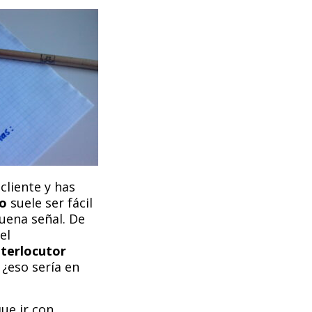
cliente y has
o
suele ser fácil
uena señal. De
el
nterlocutor
, ¿eso sería en
ue ir con