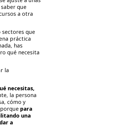
se ajuste a unas
o saber que
cursos a otra
o sectores que
ena práctica
mada, has
aro qué necesita
r la
ué necesitas,
e, la persona
sa, cómo y
o porque
para
ilitando una
dar a