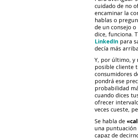
cuidado de no o
encaminar la co
hablas o pregun
de un consejo 
dice, funciona.
LinkedIn
para s
decía más arrib
Y, por último, y
posible cliente
consumidores de 
pondrá ese prec
probabilidad má
cuando dices tu
ofrecer interval
veces cueste, pe
Se habla de
«ca
una puntuación a
capaz de decirn