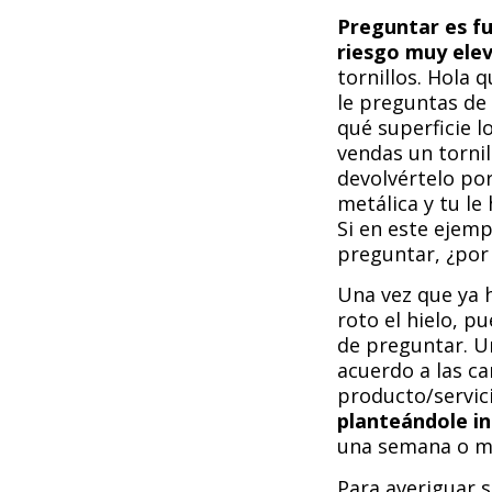
Preguntar es f
riesgo muy ele
tornillos. Hola 
le preguntas de
qué superficie lo
vendas un torni
devolvértelo po
metálica y tu l
Si en este ejem
preguntar, ¿por
Una vez que ya 
roto el hielo, p
de preguntar. U
acuerdo a las car
producto/servic
planteándole in
una semana o m
Para averiguar s