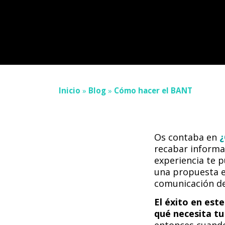
Inicio
»
Blog
»
Cómo hacer el BANT
Os contaba en
¿
recabar informac
experiencia te p
una propuesta e 
comunicación de
El éxito en est
qué necesita tu