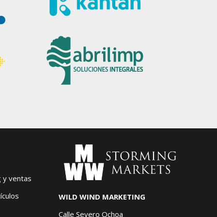
g y ventas
ículos
WILD WIND MARKETING
Calle Severo Ochoa