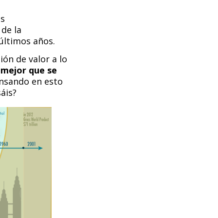
es
 de la
últimos años.
ón de valor a lo
 mejor que se
ensando en esto
áis?