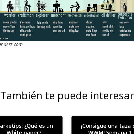
unders.com
También te puede interesar
arketips: ¿Qué es un
¡Consigue una taza 
White paper?
WWM! Semana 1