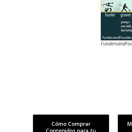
FundersandFo
Cómo Comprar
M
Contenidos para tu