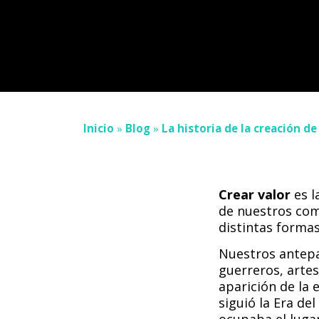
Inicio
»
Blog
»
La historia de la creación de
Crear valor
es l
de nuestros comp
distintas formas
Nuestros antepa
guerreros, artes
aparición de la 
siguió la Era de