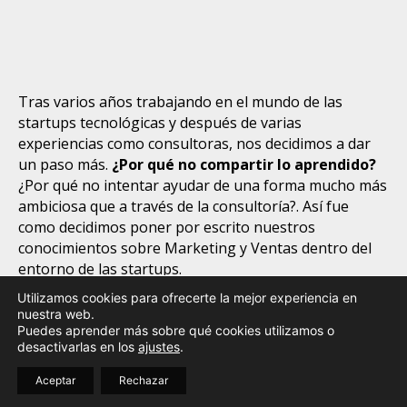
Tras varios años trabajando en el mundo de las
startups tecnológicas y después de varias
experiencias como consultoras, nos decidimos a dar
un paso más.
¿Por qué no compartir lo aprendido?
¿Por qué no intentar ayudar de una forma mucho más
ambiciosa que a través de la consultoría?. Así fue
como decidimos poner por escrito nuestros
conocimientos sobre Marketing y Ventas dentro del
entorno de las startups.
Utilizamos cookies para ofrecerte la mejor experiencia en
Aprende a
cómo atender a los leads que os llegan por
nuestra web.
la web, cómo estructurar vuestra estrategia de
Puedes aprender más sobre qué cookies utilizamos o
contenidos y otro montón de cosas más que nos
desactivarlas en los
ajustes
.
cuesta poner en claro cuando iniciamos.
Aceptar
Rechazar
A partir de ahora tenéis un recurso real para