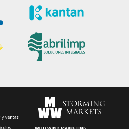
g y ventas
ículos
WILD WIND MARKETING