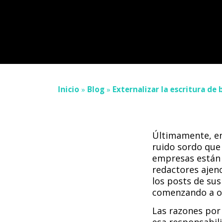
Inicio
»
Blog
»
Externalizar la escritura de
Últimamente, en
ruido sordo que
empresas están
redactores ajen
los posts de sus
comenzando a of
Las razones por 