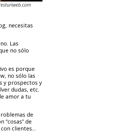
dresturiweb.com
og, necesitas
 no. Las
que no sólo
ivo es porque
w, no sólo las
s y prospectos y
lver dudas, etc.
de amor a tu
 problemas de
n “cosas” de
 con clientes…