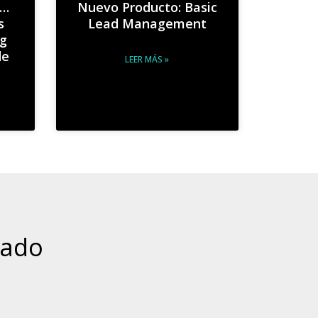
T…
Nuevo Producto: Basic
s
Lead Management
ng
de
LEER MÁS »
nado