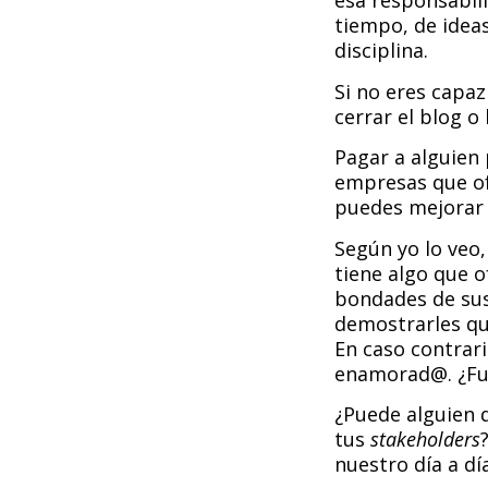
esa responsabili
tiempo, de ideas
disciplina.
Si no eres capaz
cerrar el blog o
Pagar a alguien 
empresas que of
puedes mejorar l
Según yo lo veo
tiene algo que o
bondades de sus
demostrarles que
En caso contrar
enamorad@. ¿Fu
¿Puede alguien 
tus
stakeholders
nuestro día a d