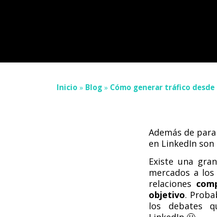
Inicio
»
Blog
»
Cómo generar tráfico desde 
Además de para e
en LinkedIn son 
Existe una gra
mercados a los 
relaciones
comp
objetivo
. Proba
los debates q