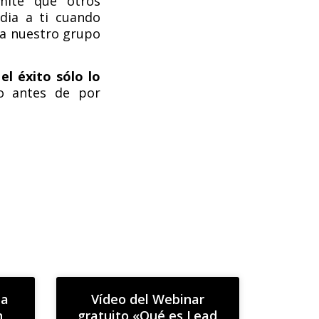
mite que otros
idia a ti cuando
 a nuestro grupo
,
el éxito sólo lo
o antes de por
ha
Vídeo del Webinar
n
gratuito «Qué es Lead