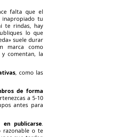
ce falta que el
 inapropiado tu
 te rindas, hay
ubliques lo que
eda» suele durar
ien marca como
 y comentan, la
ativas
, como las
mbros de forma
rtenezcas a 5-10
upos antes para
 en publicarse
.
 razonable o te