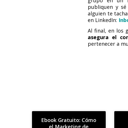
grupo en un m
publiquen y sé 
alguien te tach
en LinkedIn:
Inb
Al final, en los
asegura el co
pertenecer a mu
Ebook Gratuito: Cómo
el Marketing de