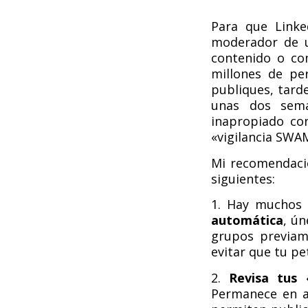
Para que Linke
moderador de u
contenido o co
millones de pe
publiques, tard
unas dos sema
inapropiado co
«vigilancia SWA
Mi recomendació
siguientes:
1. Hay muchos
automática
, ú
grupos previam
evitar que tu pe
2.
Revisa tus «
Permanece en a