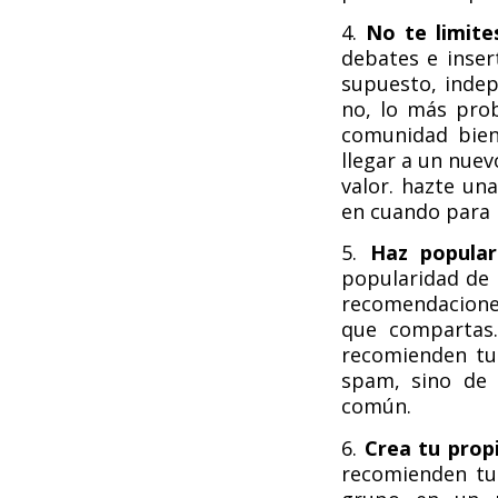
4.
No te limite
debates e inser
supuesto, inde
no, lo más prob
comunidad bien
llegar a un nuev
valor. hazte un
en cuando para i
5.
Haz popular
popularidad de 
recomendaciones
que compartas.
recomienden tu
spam, sino de 
común.
6.
Crea tu prop
recomienden tu