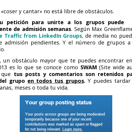
«coser y cantar» no está libre de obstáculos.
tu petición para unirte a los grupos puede
ente de admisión semanas
. Según Max Greenflam
e Traffic from LinkedIn Groups
, de media no pued
de admisión pendientes. Y el número de grupos a
do.
o, un obstáculo mayor que te puedes encontrar en
013 es lo que se conoce como
SWAM
(Site wide a
a que
tus posts y comentarios son retenidos pa
 del grupo
en todos tus grupos
.
Y puedes tardar 
nas, meses o toda tu vida.