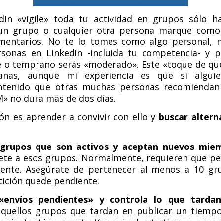
dIn «vigile» toda tu actividad en grupos sólo ha
n grupo o cualquier otra persona marque como
mentarios. No te lo tomes como algo personal, ni
rsonas en LinkedIn -incluida tu competencia- y p
e o temprano serás «moderado». Este «toque de qu
nas, aunque mi experiencia es que si algu
ntenido que otras muchas personas recomiendan
M» no dura más de dos días.
n es aprender a convivir con ello y
buscar altern
grupos que son activos y aceptan nuevos mie
nete a esos grupos. Normalmente, requieren que pe
ente. Asegúrate de pertenecer al menos a 10 gr
tición quede pendiente.
envíos pendientes» y controla lo que tardan
quellos grupos que tardan en publicar un tiempo