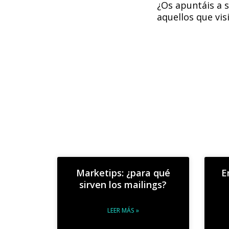
¿Os apuntáis a 
aquellos que vi
Marketips: ¿para qué
E
sirven los mailings?
LEER MÁS »