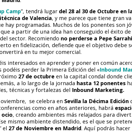
a Madrid
.
tup Camp
”, tendrá lugar
del 28 al 30 de Octubre en l
itécnica de Valencia
, y me parece que tiene gran va
ue hay programadas. Muchos de los ponentes son j
ue a partir de una idea han conseguido el éxito de
del sector. Recomiendo
no perderse a Pepe Sarrahí
perto en fidelización, defiende que el objetivo debe 
 convertirá en tu mejor comercial.
téis interesados en aprender y poner en común acer
 podéis perder la Primera Edición del «
Inbound Mar
próximo
27 de octubre
en la capital condal donde cli
demás, a lo largo de la jornada
hasta 12 ponentes
ha
s, técnicas y fortalezas del
Inbound Marketing.
 Noviembre, se celebra en
Sevilla la Décima Edición
d
onferencias como en años anteriores, habrá
espaci
 ocio
, creando ambientes más relajados para divert
Ese mismo ambiente distendido, es el que se preten
” el
27 de Noviembre en Madrid
. Aquí podrás hacer