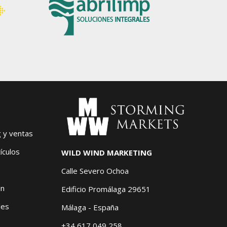
g y ventas
ículos
WILD WIND MARKETING
Calle Severo Ochoa
in
Edificio Promálaga 29651
les
Málaga - España
+34 617 049 258