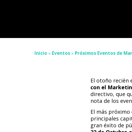
Inicio
»
Eventos
»
Próximos Eventos de Mar
El otoño recién
con el Marketi
directivo, que 
nota de los eve
El más próximo e
principales capi
gran éxito de pú