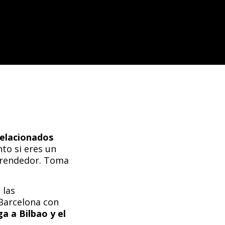
elacionados
to si eres un
mprendedor. Toma
 las
 Barcelona con
ga a Bilbao y el