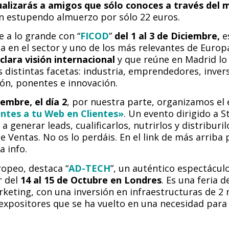
ualizarás a amigos que sólo conoces a través del 
un estupendo almuerzo por sólo 22 euros.
e a lo grande con “
FICOD
”
del 1 al 3 de Diciembre,
e
a en el sector y uno de los más relevantes de Europ
clara visión internacional
y que reúne en Madrid lo
s distintas facetas: industria, emprendedores, inver
ión, ponentes e innovación.
iembre, el día 2
, por nuestra parte, organizamos el
antes a tu Web en Clientes»
. Un evento dirigido a 
 generar leads, cualificarlos, nutrirlos y distriburil
Ventas. No os lo perdáis. En el link de más arriba 
a info.
ropeo, destaca “
AD-TECH
”, un auténtico espectácul
r del
14 al 15 de Octubre en Londres
. Es una feria 
rketing, con una inversión en infraestructuras de 2 
expositores que se ha vuelto en una necesidad par