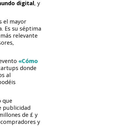
mundo digital
, y
s el mayor
a. Es su séptima
 más relevante
sores,
 evento
«Cómo
Startups donde
os al
podéis
o que
de publicidad
millones de £ y
a compradores y