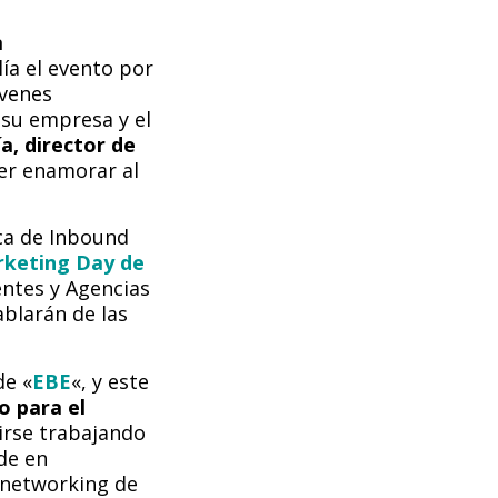
a
lía el evento por
óvenes
 su empresa y el
a, director de
ser enamorar al
ca de Inbound
keting Day de
entes y Agencias
blarán de las
e «
EBE
«, y este
o para el
irse trabajando
de en
 networking de