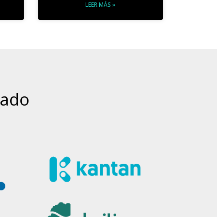
LEER MÁS »
nado