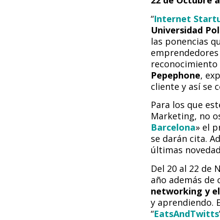
22 de Octubre 
“
Internet Star
Universidad Pol
las ponencias q
emprendedores q
reconocimiento 
Pepephone
, ex
cliente y así se
Para los que es
Marketing, no os
Barcelona
» el 
se darán cita. A
últimas novedade
Del 20 al 22 de
año además de c
networking y el
y aprendiendo. 
“
EatsAndTwitts