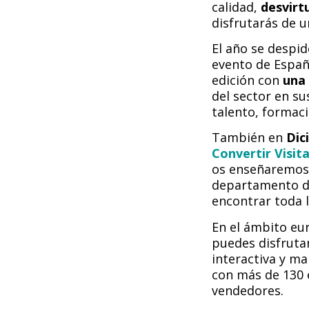
calidad,
desvirt
disfrutarás de 
El año se despid
evento de Españ
edición con
una 
del sector en su
talento, formac
También en
Dic
Convertir Visit
os enseñaremos a
departamento de 
encontrar toda l
En el ámbito eu
puedes disfruta
interactiva y ma
con más de 130 
vendedores.