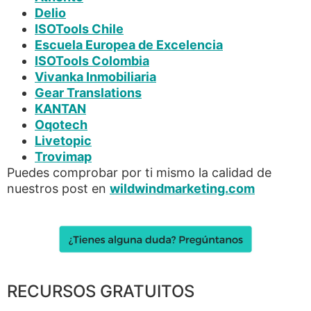
Delio
ISOTools Chile
Escuela Europea de Excelencia
ISOTools Colombia
Vivanka Inmobiliaria
Gear Translations
KANTAN
Oqotech
Livetopic
Trovimap
Puedes comprobar por ti mismo la calidad de
nuestros post en
wildwindmarketing.com
RECURSOS GRATUITOS