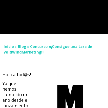
Inicio
»
Blog
»
Concurso «¡Consigue una taza de
WildWindMarketing!»
Hola a tod@s!
Ya que
hemos
cumplido un
año desde el
lanzamiento