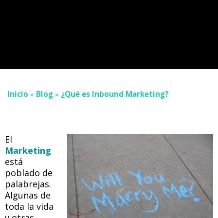
Inicio
»
Blog
»
¿Qué es Inbound Marketing?
El
Marketing
está
poblado de
palabrejas.
Algunas de
toda la vida
y otras