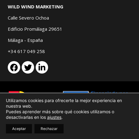
WILD WIND MARKETING
Calle Severo Ochoa
Edificio Promálaga 29651
Málaga - España
+34 617 049 258
Utilizamos cookies para ofrecerte la mejor experiencia en
nuestra web.
Puedes aprender más sobre qué cookies utilizamos o
desactivarlas en los
ajustes
.
Aviso legal
Política de cookies
Términos y condiciones
Aceptar
Rechazar
WILD WIND MARKETING 2026