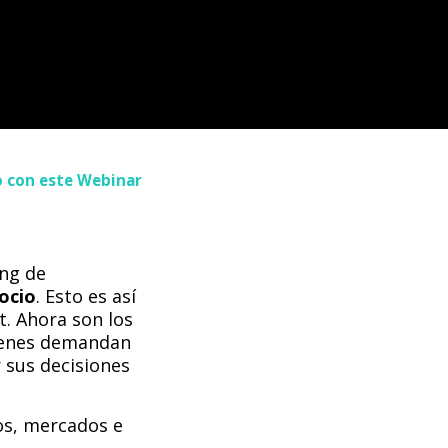
 con este Webinar
ing de
ocio
. Esto es así
. Ahora son los
uienes demandan
 sus decisiones
os, mercados e