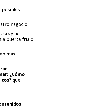
 posibles
stro negocio.
otros
y no
a puerta fría o
ren más
erar
nar: ¿Cómo
uitos?
que
ontenidos