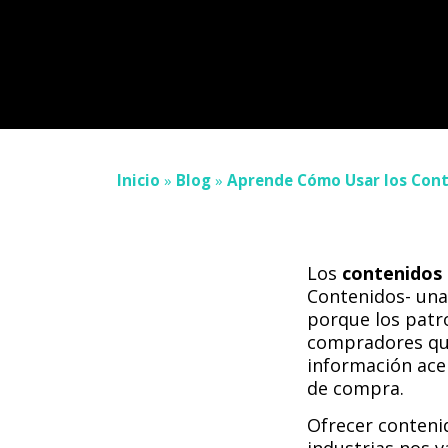
Inicio
»
Blog
»
Aprende Cómo Usar los Cont
Los
contenidos 
Contenidos- un
porque los patr
compradores qui
información ace
de compra.
Ofrecer conteni