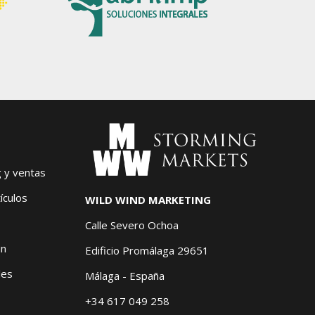
g y ventas
ículos
WILD WIND MARKETING
Calle Severo Ochoa
in
Edificio Promálaga 29651
les
Málaga - España
+34 617 049 258