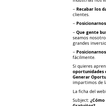
industrias nos v
–
Recabar los d
clientes.
–
Posicionarnos
–
Que gente bu
seamos nosotros
grandes inversio
–
Posicionarnos
fácilmente.
Si quieres apre
oportunidades 
Generar Oportu
impartimos de 
La ficha del webi
Subject:
¿Cómo 
Gratuitos?