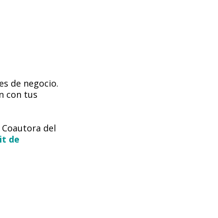
es de negocio.
n con tus
y Coautora del
it de