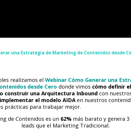
erar una Estrategia de Marketing de Contenidos desde C
oles realizamos el
Webinar Cómo Generar una Estr
ontenidos desde Cero
donde vimos
cómo definir e
 construir una Arquitectura Inbound
con nuestros
implementar el modelo AIDA
en nuestros contenid
 prácticas para trabajar mejor.
ing de Contenidos es un
62%
más barato y genera 3
leads que el Marketing Tradicional.