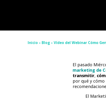
Inicio
»
Blog
»
Vídeo del Webinar Cómo Gen
El pasado Miérc
marketing de C
transmitir
,
cómo
por qué y cómo
recomendaciones
El Market