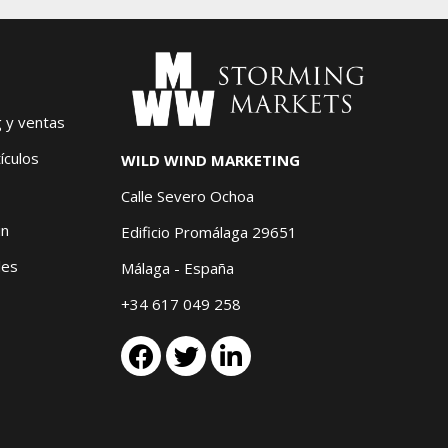
g y ventas
ículos
WILD WIND MARKETING
Calle Severo Ochoa
in
Edificio Promálaga 29651
les
Málaga - España
+34 617 049 258