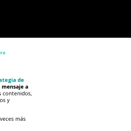
ero
ategia de
l mensaje a
 contenidos,
os y
 veces más