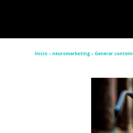
Inicio
»
neuromarketing
»
Generar contenid