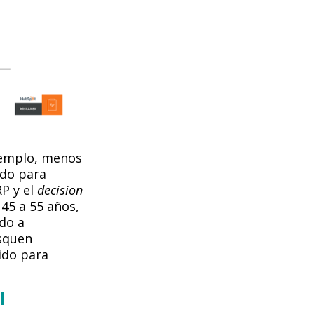
ejemplo, menos
ado para
RP y el
decision
45 a 55 años,
do a
usquen
ido para
l