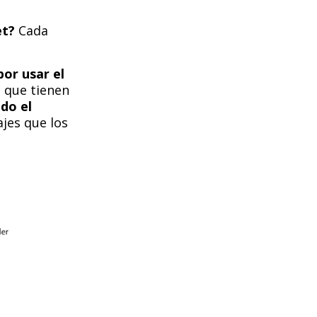
et?
Cada
por usar el
s que tienen
do el
jes que los