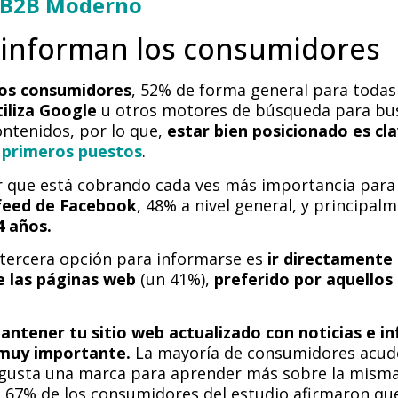
 B2B Moderno
informan los consumidores
los consumidores
, 52% de forma general para todas
tiliza Google
u otros motores de búsqueda para bu
ontenidos, por lo que,
estar bien posicionado es cl
s primeros puestos
.
ar que está cobrando cada ves más importancia para
 feed de Facebook
, 48% a nivel general, y principal
4 años.
 tercera opción para informarse es
ir directamente 
e las páginas web
(un 41%),
preferido por aquellos
antener tu sitio web actualizado con noticias e i
 muy importante.
La mayoría de consumidores acude
gusta una marca para aprender más sobre la misma
n 67% de los consumidores del estudio afirmaron qu