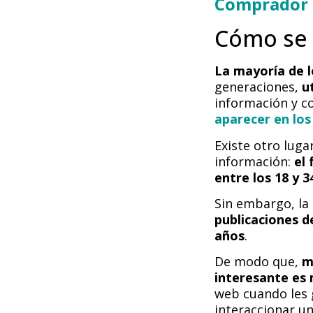
Comprador
Cómo se 
La mayoría de 
generaciones,
u
información y c
aparecer en lo
Existe otro lug
información:
el
entre los 18 y 3
Sin embargo, la
publicaciones d
años
.
De modo que,
m
interesante es
web cuando les 
interaccionar u