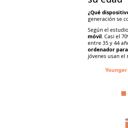
¿Q
ué dispositiv
generación se c
Según el estudi
móvil
. Casi el 
entre 35 y 44 añ
ordenador para
jóvenes usan el 