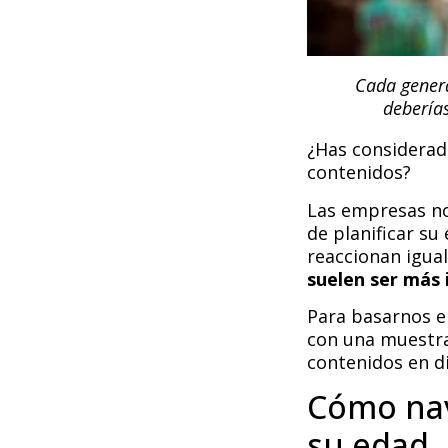
Cada genera
deberías
¿Has considerad
contenidos?
Las empresas no
de planificar su
reaccionan igua
suelen ser más 
Para basarnos e
con una muestra
contenidos en di
Cómo nav
su edad