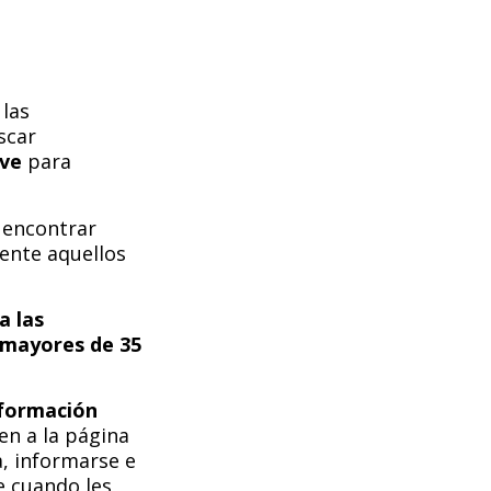
 las
scar
ave
para
 encontrar
mente aquellos
a las
 mayores de 35
nformación
n a la página
, informarse e
e cuando les